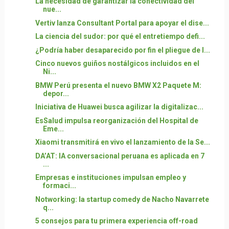
La necesidad de garantizar la conectividad del
nue...
Vertiv lanza Consultant Portal para apoyar el dise...
La ciencia del sudor: por qué el entretiempo defi...
¿Podría haber desaparecido por fin el pliegue de l...
Cinco nuevos guiños nostálgicos incluidos en el
Ni...
BMW Perú presenta el nuevo BMW X2 Paquete M:
depor...
Iniciativa de Huawei busca agilizar la digitalizac...
EsSalud impulsa reorganización del Hospital de
Eme...
Xiaomi transmitirá en vivo el lanzamiento de la Se...
DA’AT: IA conversacional peruana es aplicada en 7
...
Empresas e instituciones impulsan empleo y
formaci...
Notworking: la startup comedy de Nacho Navarrete
q...
5 consejos para tu primera experiencia off-road