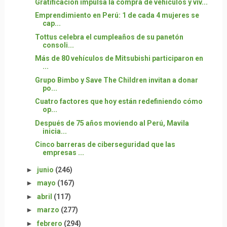
Gratificación impulsa la compra de vehículos y viv...
Emprendimiento en Perú: 1 de cada 4 mujeres se
cap...
Tottus celebra el cumpleaños de su panetón
consoli...
Más de 80 vehículos de Mitsubishi participaron en
...
Grupo Bimbo y Save The Children invitan a donar
po...
Cuatro factores que hoy están redefiniendo cómo
op...
Después de 75 años moviendo al Perú, Mavila
inicia...
Cinco barreras de ciberseguridad que las
empresas ...
►
junio
(246)
►
mayo
(167)
►
abril
(117)
►
marzo
(277)
►
febrero
(294)