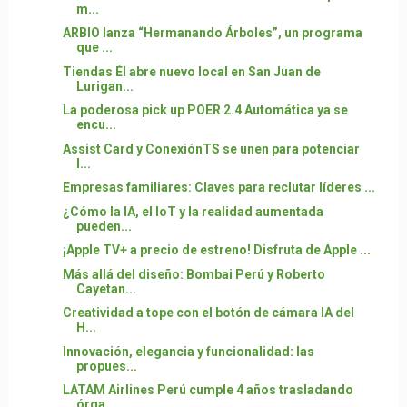
m...
ARBIO lanza “Hermanando Árboles”, un programa
que ...
Tiendas Él abre nuevo local en San Juan de
Lurigan...
La poderosa pick up POER 2.4 Automática ya se
encu...
Assist Card y ConexiónTS se unen para potenciar
l...
Empresas familiares: Claves para reclutar líderes ...
¿Cómo la IA, el IoT y la realidad aumentada
pueden...
¡Apple TV+ a precio de estreno! Disfruta de Apple ...
Más allá del diseño: Bombai Perú y Roberto
Cayetan...
Creatividad a tope con el botón de cámara IA del
H...
Innovación, elegancia y funcionalidad: las
propues...
LATAM Airlines Perú cumple 4 años trasladando
órga...