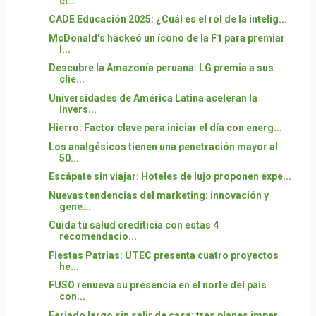
ci...
CADE Educación 2025: ¿Cuál es el rol de la intelig...
McDonald’s hackeó un ícono de la F1 para premiar
l...
Descubre la Amazonía peruana: LG premia a sus
clie...
Universidades de América Latina aceleran la
invers...
Hierro: Factor clave para iniciar el día con energ...
Los analgésicos tienen una penetración mayor al
50...
Escápate sin viajar: Hoteles de lujo proponen expe...
Nuevas tendencias del marketing: innovación y
gene...
Cuida tu salud crediticia con estas 4
recomendacio...
Fiestas Patrias: UTEC presenta cuatro proyectos
he...
FUSO renueva su presencia en el norte del país
con...
Feriado largo sin salir de casa: tres planes imper...