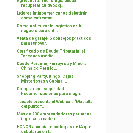
Agricultura: Tecnología busca
recuperar cultivos q...
Líderes latinoamericanos debatirán
cómo enfrentar ...
Cómo optimizar la logística de tu
negocio para enf...
Venta de garaje: 6 consejos prácticos
para renovar...
Certificado de Deuda Tributaria: el
“chequeo médic...
Desde Perumin, Ferreyros y Minera
Chinalco Perú lo...
Shopping Party, Bingo, Cajas
Misteriosas y Cabina ...
Comprar con seguridad:
Recomendaciones para elegir...
Tenable presenta el Webinar: “Más allá
del punto f...
Más de 200 emprendedores peruanos
ingresan a caden...
HONOR anuncia tecnologías de IA que
debutarán en l...