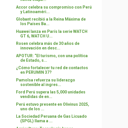
Accor celebra su compromiso con Perú
y Latinoaméri...
Globant recibió a la Reina Máxima de
los Países Ba...
Huawei lanza en París la serie WATCH
GT 6, WATCH U...
Rosen celebra más de 30 años de
innovación en desc...
APOTUR: “El turismo, con una política
de Estado, s...
¿Cómo fortalecer tu red de contactos
en PERUMIN 37?
Pamolsa refuerza su liderazgo
sostenible al ingres...
Ford Perú supera las 5,000 unidades
vendidas de en...
Perú estuvo presente en Olivinus 2025,
uno de los ...
La Sociedad Peruana de Gas Licuado
(SPGL) llama a ...