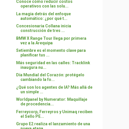
Conoce cómo reducir costos
operativos con las solu...
La magia detrás del enfoque
automático: ¿por qué t...
Concesionaria Collana inicia
construcción de tres ...
BMW X Range Tour llega por primera
vez a la Arequipa
Setiembre es el momento clave para
planificar tus ...
Más seguridad en las calles: Tracklink
inaugura nu...
Día Mundial del Corazón: protégelo
cambiando la fo...
¿Qué son los agentes de IA? Más allá de
un simple ...
Worldpanel by Numerator: Maquillaje
de procedencia...
Ferreycorp, Ferreyros y Unimaq reciben
el Sello PE...
Grupo E2 realiza el lanzamiento de una
nueva etapa...