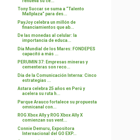
renueva su ce...
Tony Succar se suma a “Talento
Mallplaza” para des...
PayJoy celebra un millón de
financiamientos que ab...
De las monedas al celular: la
importancia de educa...
Día Mundial de los Mares: FONDEPES
capacitó a más ...
PERUMIN 37: Empresas mineras y
cementeras son reco...
Día de la Comunicación Interna: Cinco
estrategias ...
Astara celebra 25 años en Perú y
acelera su ruta h...
Parque Arauco fortalece su propuesta
omnicanal con...
ROG Xbox Ally y ROG Xbox Ally X
comienzan sus vent...
Connie Demuru, Expositora
Internacional del GO EXP...