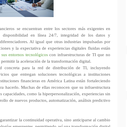
ancieros se encuentran entre los sectores más exigentes en
o disponibilidad en línea 24/7, integridad de los datos y
ferenciadores. Al igual que otras industrias impulsadas por
ciones y la expectativa de experiencias digitales fluidas están
r sus entornos tecnológicos
con infraestructuras de TI que no
ermitir la aceleración de la transformación digital.
d concreta para la red de distribución de TI, incluyendo
icios que entregan soluciones tecnológicas a instituciones
nstituciones financieras en América Latina están fortaleciendo
ara hacerlo. Muchas de ellas reconocen que su infraestructura
as capacidades, como la hiperpersonalización, experiencias sin
rrollo de nuevos productos, automatización, análisis predictivo
garantizar la continuidad operativa, sino anticiparse al cambio
nologías emergentes, permitiendo así una transformación digital