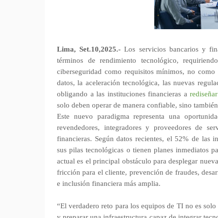
Lima, Set.10,2025.-
Los servicios bancarios y fin
términos de rendimiento tecnológico, requiriend
ciberseguridad como requisitos mínimos, no como di
datos, la aceleración tecnológica, las nuevas regula
obligando a las instituciones financieras a
rediseña
solo deben operar de manera confiable, sino también p
Este nuevo paradigma representa una oportunida
revendedores, integradores y proveedores de serv
financieras. Según datos recientes, el 52% de las i
sus pilas tecnológicas o tienen planes inmediatos p
actual es el principal obstáculo para desplegar nuev
fricción para el cliente, prevención de fraudes, desa
e inclusión financiera más amplia.
“El verdadero reto para los equipos de TI no es solo 
y preparar una infraestructura capaz de integrar tec