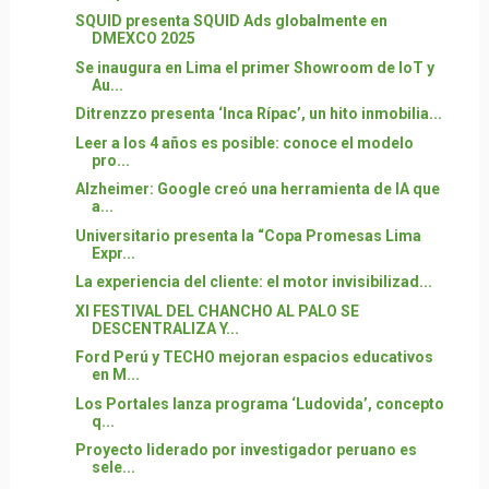
SQUID presenta SQUID Ads globalmente en
DMEXCO 2025
Se inaugura en Lima el primer Showroom de IoT y
Au...
Ditrenzzo presenta ‘Inca Rípac’, un hito inmobilia...
Leer a los 4 años es posible: conoce el modelo
pro...
Alzheimer: Google creó una herramienta de IA que
a...
Universitario presenta la “Copa Promesas Lima
Expr...
La experiencia del cliente: el motor invisibilizad...
XI FESTIVAL DEL CHANCHO AL PALO SE
DESCENTRALIZA Y...
Ford Perú y TECHO mejoran espacios educativos
en M...
Los Portales lanza programa ‘Ludovida’, concepto
q...
Proyecto liderado por investigador peruano es
sele...