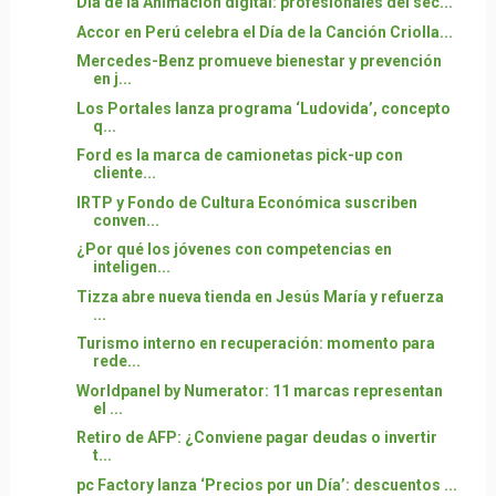
Día de la Animación digital: profesionales del sec...
Accor en Perú celebra el Día de la Canción Criolla...
Mercedes-Benz promueve bienestar y prevención
en j...
Los Portales lanza programa ‘Ludovida’, concepto
q...
Ford es la marca de camionetas pick-up con
cliente...
IRTP y Fondo de Cultura Económica suscriben
conven...
¿Por qué los jóvenes con competencias en
inteligen...
Tizza abre nueva tienda en Jesús María y refuerza
...
Turismo interno en recuperación: momento para
rede...
Worldpanel by Numerator: 11 marcas representan
el ...
Retiro de AFP: ¿Conviene pagar deudas o invertir
t...
pc Factory lanza ‘Precios por un Día’: descuentos ...