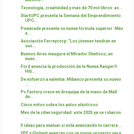
Tecnología, creatividad y más de 70 mil libros: as...
StartUPC presenta la Semana del Emprendimiento
UPC...
Powerade presenta su nueva fórmula superior: Más
e...
Asociación Ferreycorp: “Los jóvenes tendrán en
sus...
Buenos Aires inaugura el Mirador Obelisco, un
nuev...
Ford anuncia la producción de la Nueva Ranger®
Híb...
De esfuerzo a valentía: Mibanco presenta su nuevo
...
Pc Factory crece en Arequipa de la mano de Mall
Av...
Cinco mitos sobre los autos eléctricos
Mes de la ciberseguridad: este 2025 ya se robaron
...
5 ideas para evaluar si está avanzando tu carrera ...
YPF y Globant avanzan con un mega-proyecto para