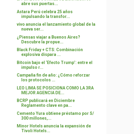
abre sus puertas...
Astara Perú celebra 25 años
impulsando la transfor...
vivo anuncia el lanzamiento global de la
nueva ser...
¿Piensas viajar a Buenos Aires?
Descubre la propue...
Black Friday + CTS: Combinación
explosiva dispara ...
Bitcoin bajo el ‘Efecto Trump’: entre el
impulso r...
Campaña fin de año: ¿Cómo reforzar
los protocolos ...
LEO LIMA SE POSICIONA COMO LA 3RA
MEJOR AGENCIA DE...
BCRP publicará en Diciembre
Reglamento clave en pa...
Cemento Yura obtiene préstamo por S/
300 millones,...
Minor Hotels anuncia la expansión de
Tivoli Hotels...