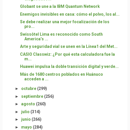
Globant se une a la IBM Quantum Network
Enemigos invisibles en casa: cómo el polvo, los al...
Se debe realizar una mejor focalización de los
pro...
Swissôtel Lima es reconocido como South
America’s ...
Arte y seguridad vial se unen en la Línea1 del Met...
CASIO Classwiz: ¿Por qué esta calculadora fue la
m...
Huawei impulsa la doble transición digital y verde...
Más de 1680 centros poblados en Huánuco
acceden a ...
►
octubre
(299)
►
septiembre
(256)
►
agosto
(260)
►
julio
(314)
►
junio
(266)
►
mayo
(284)