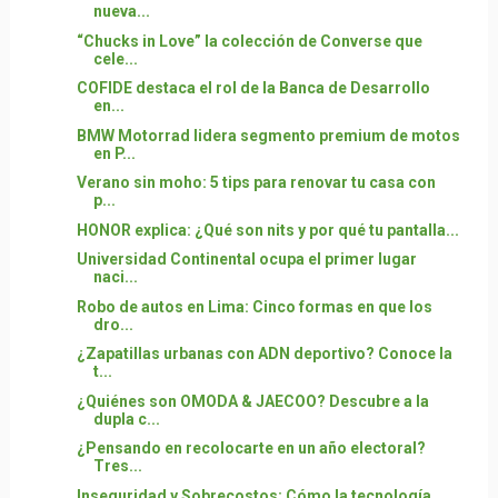
nueva...
“Chucks in Love” la colección de Converse que
cele...
COFIDE destaca el rol de la Banca de Desarrollo
en...
BMW Motorrad lidera segmento premium de motos
en P...
Verano sin moho: 5 tips para renovar tu casa con
p...
HONOR explica: ¿Qué son nits y por qué tu pantalla...
Universidad Continental ocupa el primer lugar
naci...
Robo de autos en Lima: Cinco formas en que los
dro...
¿Zapatillas urbanas con ADN deportivo? Conoce la
t...
¿Quiénes son OMODA & JAECOO? Descubre a la
dupla c...
¿Pensando en recolocarte en un año electoral?
Tres...
Inseguridad y Sobrecostos: Cómo la tecnología