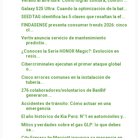
Verano al aire libre: Cómo lograr sombra, confort ...
Galaxy S25 Ultra: Cuando la optimización de la bat...
SEEDTAG identifica las 5 claves que resaltan la ef...
FINDASENSE presenta consumer trends 2026: cinco
cl...
Vertiv anuncia servicio de mantenimiento
predictiv...
¿Conoces la Serie HONOR Magic?: Evolución en
resis...
Cibercriminales ejecutan el primer ataque global
o...
Cinco errores comunes en la instalación de
tubería...
276 colaboradores/voluntarios de BanBif
generaron ...
Accidentes de tránsito: Cómo actuar en una
emergencia
El año histórico de Kia Perú: N°1 en automóviles y...
Mitos y verdades sobre el gas GLP: lo que debes
sa...
City Express by Marriott inaugura su presencia en ...