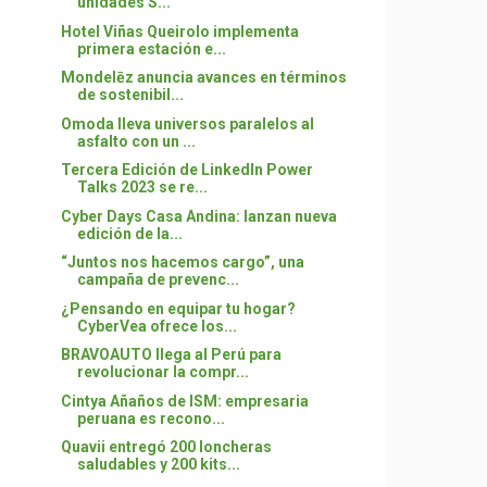
unidades S...
Hotel Viñas Queirolo implementa
primera estación e...
Mondelēz anuncia avances en términos
de sostenibil...
Omoda lleva universos paralelos al
asfalto con un ...
Tercera Edición de LinkedIn Power
Talks 2023 se re...
Cyber Days Casa Andina: lanzan nueva
edición de la...
“Juntos nos hacemos cargo”, una
campaña de prevenc...
¿Pensando en equipar tu hogar?
CyberVea ofrece los...
BRAVOAUTO llega al Perú para
revolucionar la compr...
Cintya Añaños de ISM: empresaria
peruana es recono...
Quavii entregó 200 loncheras
saludables y 200 kits...