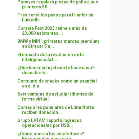
Popeyes regalará piezas de pollo a sus
primeros 50...
Tres sencillos pasos para triunfar en
LinkedIn
Cometa Fest 2023 reúne a más de
23,000 asistentes ...
BMW y MINI: primeras marcas premium
en ofrecer 5 a...
El impacto de la revolución de la
Inteligencia Art...
¿Qué hacer si tu jefe no te hace caso?:
descubre 5...
Consumo de snacks como un esencial
en el día
Seis ventajas de estudiar idiomas de
forma virtual
Comedores populares de Lima Norte
reciben donación...
Grupo LATAM reportó ingresos
operacionales por US$...
¿Cómo operan los estafadores?
Recomendaciones para...