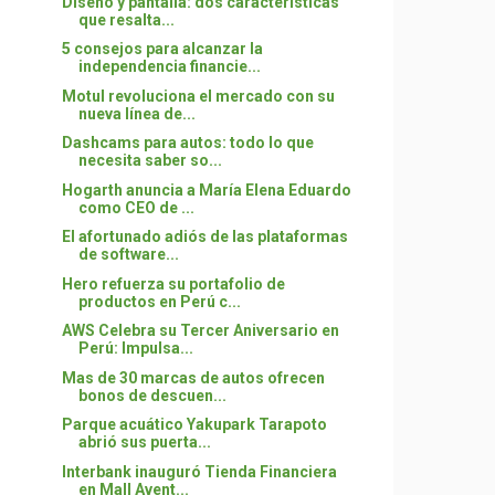
Diseño y pantalla: dos características
que resalta...
5 consejos para alcanzar la
independencia financie...
Motul revoluciona el mercado con su
nueva línea de...
Dashcams para autos: todo lo que
necesita saber so...
Hogarth anuncia a María Elena Eduardo
como CEO de ...
El afortunado adiós de las plataformas
de software...
Hero refuerza su portafolio de
productos en Perú c...
AWS Celebra su Tercer Aniversario en
Perú: Impulsa...
Mas de 30 marcas de autos ofrecen
bonos de descuen...
Parque acuático Yakupark Tarapoto
abrió sus puerta...
Interbank inauguró Tienda Financiera
en Mall Avent...