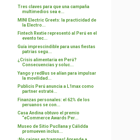
Tres claves para que una campaña
multimedios sea e...
MINI Electric Greets: la practicidad de
la Electro...
Fintech Rextie representó al Perú en el
evento tec...
Guía imprescindible para unas fiestas
patrias segu...
¿Crisis alimentaria en Perú?
Consecuencias y soluc...
Yango y redBus se alían para impulsar
la movilidad...
Publicis Perú anuncia a L1max como
partner estraté...
Finanzas personales: el 62% de los
peruanos se con...
Casa Andina obtuvo el premio
“eCommerce Awards Per...
Museo de Sitio Pucllana y Cálidda
promueven inclus...
¡No caigas en trampas! Aprende a