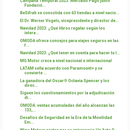
Campaña Temporal 2023: Mercado Pago junto
Fundació...
BeSifrah se consolida con 63 tiendas a nivel nacio...
El Dr. Werner Vogels, vicepresidente y director de...
Navidad 2023: ¿Qué libros regalar según los
intere...
OMODA ofrece consejos para viajes seguros en las
f...
Navidad 2023: ¿Qué tener en cuenta para hacer tu l...
MG Motor crece a nivel nacional e internacional
LATAM sella acuerdo con Paramount+ y se
convierte ...
La ganadora del Oscar® Octavia Spencer y los
direc...
Siguen los cuestionamientos por la adjudicación
di...
OMODA: ventas acumuladas del año alcanzan las
133,...
Desafíos de Seguridad en la Era de la Movilidad
Em...
Wigo Motors sortea por su aniversario Un Auto 0