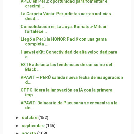
APEC en Perú: oportunidad para fomentar el
crecimi...
La Carpeta Vacía: Periodistas narran noticias
desd...
Consolidación en La Joya: Komatsu-Mitsui
fortalece...
Llegó a Perú la HONOR Pad 9 con una gama
completa ...
Huawei eKit: Conectividad de alta velocidad para
e...
EXTE adelanta las tendencias de consumo del
Black ...
APAVIT – PERÚ saluda nueva fecha de inauguración
d...
OPPO lidera la innovación en IA con la primera
imp...
APAVIT: Balneario de Pucusana se encuentra a la
de...
►
octubre
(152)
►
septiembre
(145)
►
agosto
(108)