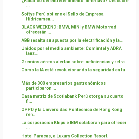
¿Fanático del entretenimiento inmersivo? Descubre
...
Softys Perú obtiene el Sello de Empresa
Hídricamen...
BLACK WEEKEND: BMW, MINI y BMW Motorrad
ofrecerán ...
ABB resalta su apuesta por la electrificación y la...
Unidos por el medio ambiente: Comimtel y ADRA
lanz...
Gremios aéreos alertan sobre ineficiencias y retra...
Cómo la IA está revolucionando la seguridad en tu
...
Más de 300 empresarios gastronómicos
participaron ...
Casa matriz de Scotiabank Perú otorga su cuarto
fi...
OPPO y la Universidad Politécnica de Hong Kong
ren...
La corporación Khipu e IBM colaboran para ofrecer
...
Hotel Paracas, a Luxury Collection Resort,