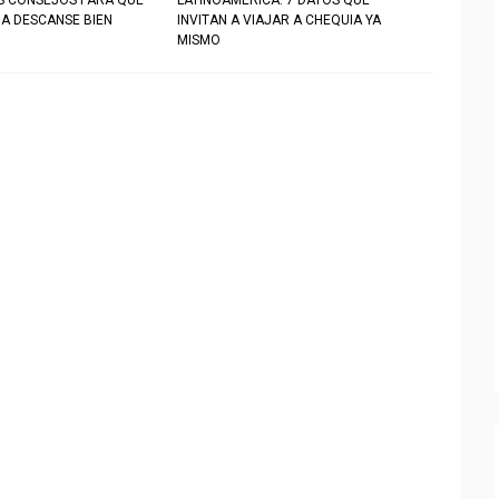
S CONSEJOS PARA QUE
LATINOAMÉRICA: 7 DATOS QUE
IA DESCANSE BIEN
INVITAN A VIAJAR A CHEQUIA YA
MISMO