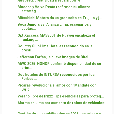
AdSpeed: creatividad a escala con IA
Modasa y Volvo Penta reafirman su alianza
estratég...
Mitsubishi Motors da un gran salto en Trujillo y j...
Boca Juniors vs. Alianza Lima: escenarios y
cuotas...
OptiXaccess MA5800T de Huawei encabeza el
ranking ...
Country Club Lima Hotel es reconocido en la
presti...
Jefferson Farfán, la nueva imagen de Bitel
MWC 2025: HONOR confirmó disponibilidad de su
prim...
Dos hoteles de INTURSA reconocidos por los
Forbes ...
Pícaras revoluciona el amor con ‘Mándate con
Lyric...
Verano libre de frizz: Tips esenciales para proteg...
Alarma en Lima por aumento de robos de vehículos:
...
Gestión de vulnerabilidades en 2025: los roles y e...