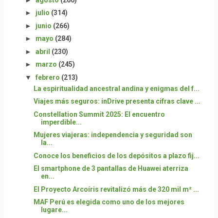
►
julio
(314)
►
junio
(266)
►
mayo
(284)
►
abril
(230)
►
marzo
(245)
▼
febrero
(213)
La espiritualidad ancestral andina y enigmas del f...
Viajes más seguros: inDrive presenta cifras clave ...
Constellation Summit 2025: El encuentro
imperdible...
Mujeres viajeras: independencia y seguridad son
la...
Conoce los beneficios de los depósitos a plazo fij...
El smartphone de 3 pantallas de Huawei aterriza
en...
El Proyecto Arcoíris revitalizó más de 320 mil m² ...
MAF Perú es elegida como uno de los mejores
lugare...