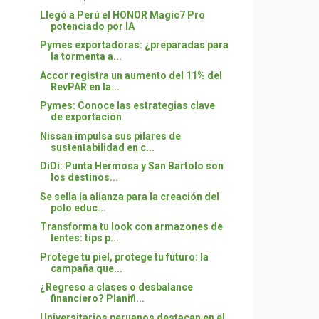
Llegó a Perú el HONOR Magic7 Pro
potenciado por IA
Pymes exportadoras: ¿preparadas para
la tormenta a...
Accor registra un aumento del 11% del
RevPAR en la...
Pymes: Conoce las estrategias clave
de exportación
Nissan impulsa sus pilares de
sustentabilidad en c...
DiDi: Punta Hermosa y San Bartolo son
los destinos...
Se sella la alianza para la creación del
polo educ...
Transforma tu look con armazones de
lentes: tips p...
Protege tu piel, protege tu futuro: la
campaña que...
¿Regreso a clases o desbalance
financiero? Planifi...
Universitarios peruanos destacan en el