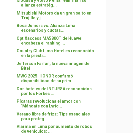
Modasa y Volvo Penta reafirman su
alianza estratég...
Mitsubishi Motors da un gran salto en
Trujillo y j...
Boca Juniors vs. Alianza Lima:
escenarios y cuotas...
OptiXaccess MA5800T de Huawei
encabeza el ranking ...
Country Club Lima Hotel es reconocido
en la presti...
Jefferson Farfán, la nueva imagen de
Bitel
MWC 2025: HONOR confirmó
disponibilidad de su prim...
Dos hoteles de INTURSA reconocidos
por los Forbes ...
Pícaras revoluciona el amor con
‘Mándate con Lyric...
Verano libre de frizz: Tips esenciales
para proteg...
Alarma en Lima por aumento de robos
de vehículos: ...