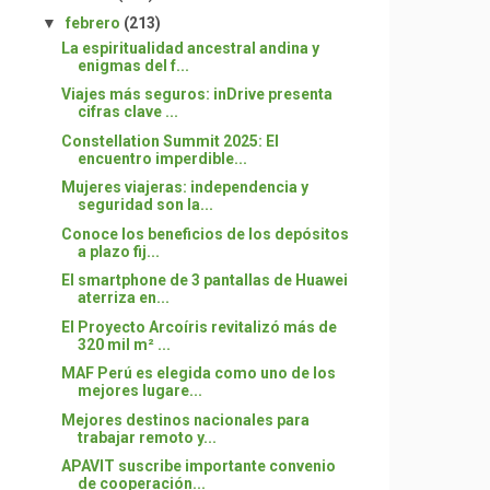
▼
febrero
(213)
La espiritualidad ancestral andina y
enigmas del f...
Viajes más seguros: inDrive presenta
cifras clave ...
Constellation Summit 2025: El
encuentro imperdible...
Mujeres viajeras: independencia y
seguridad son la...
Conoce los beneficios de los depósitos
a plazo fij...
El smartphone de 3 pantallas de Huawei
aterriza en...
El Proyecto Arcoíris revitalizó más de
320 mil m² ...
MAF Perú es elegida como uno de los
mejores lugare...
Mejores destinos nacionales para
trabajar remoto y...
APAVIT suscribe importante convenio
de cooperación...