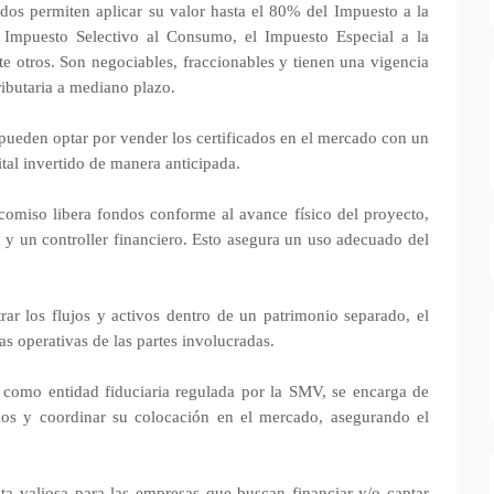
ados permiten aplicar su valor hasta el 80% del Impuesto a la
l Impuesto Selectivo al Consumo, el Impuesto Especial a la
te otros. Son negociables, fraccionables y tienen una vigencia
tributaria a mediano plazo.
pueden optar por vender los certificados en el mercado con un
ital invertido de manera anticipada.
comiso libera fondos conforme al avance físico del proyecto,
a y un controller financiero. Esto asegura un uso adecuado del
rar los flujos y activos dentro de un patrimonio separado, el
as operativas de las partes involucradas.
, como entidad fiduciaria regulada por la SMV, se encarga de
cados y coordinar su colocación en el mercado, asegurando el
ta valiosa para las empresas que buscan financiar y/o captar