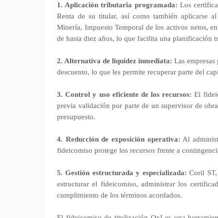
1. Aplicación tributaria programada:
Los certific
Renta de su titular, así como también aplicarse a
Minería, Impuesto Temporal de los activos netos, en
de hasta diez años, lo que facilita una planificación 
2. Alternativa de liquidez inmediata:
Las empresas 
descuento, lo que les permite recuperar parte del cap
3. Control y uso eficiente de los recursos:
El fidei
previa validación por parte de un supervisor de obr
presupuesto.
4. Reducción de exposición operativa:
Al administ
fideicomiso protege los recursos frente a contingenci
5. Gestión estructurada y especializada:
Coril ST
estructurar el fideicomiso, administrar los certifi
cumplimiento de los términos acordados.
El fideicomiso de titulización OxI es una herramien