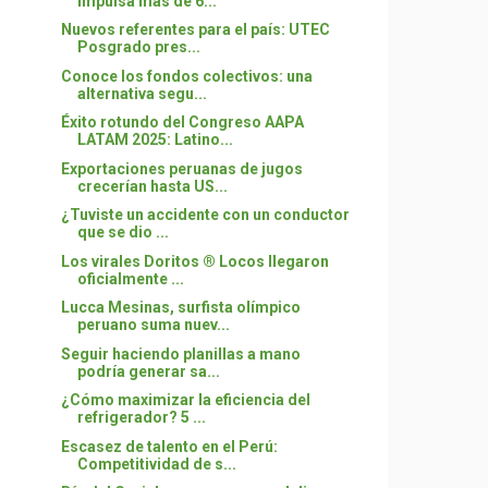
impulsa más de 6...
Nuevos referentes para el país: UTEC
Posgrado pres...
Conoce los fondos colectivos: una
alternativa segu...
Éxito rotundo del Congreso AAPA
LATAM 2025: Latino...
Exportaciones peruanas de jugos
crecerían hasta US...
¿Tuviste un accidente con un conductor
que se dio ...
Los virales Doritos ® Locos llegaron
oficialmente ...
Lucca Mesinas, surfista olímpico
peruano suma nuev...
Seguir haciendo planillas a mano
podría generar sa...
¿Cómo maximizar la eficiencia del
refrigerador? 5 ...
Escasez de talento en el Perú:
Competitividad de s...