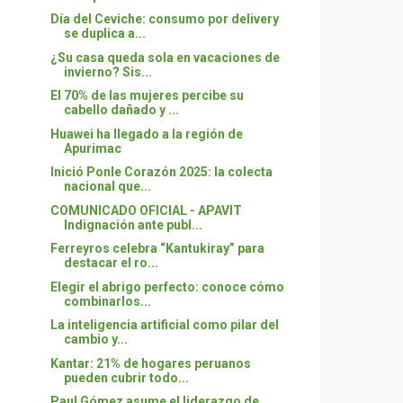
Día del Ceviche: consumo por delivery
se duplica a...
¿Su casa queda sola en vacaciones de
invierno? Sis...
El 70% de las mujeres percibe su
cabello dañado y ...
Huawei ha llegado a la región de
Apurimac
Inició Ponle Corazón 2025: la colecta
nacional que...
COMUNICADO OFICIAL - APAVIT
Indignación ante publ...
Ferreyros celebra “Kantukiray” para
destacar el ro...
Elegir el abrigo perfecto: conoce cómo
combinarlos...
La inteligencia artificial como pilar del
cambio y...
Kantar: 21% de hogares peruanos
pueden cubrir todo...
Paul Gómez asume el liderazgo de