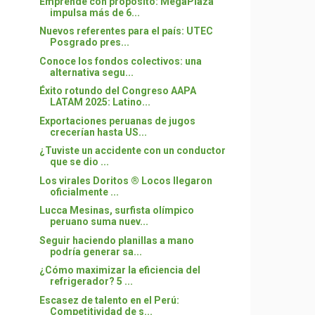
Emprende con propósito: MegaPlaza
impulsa más de 6...
Nuevos referentes para el país: UTEC
Posgrado pres...
Conoce los fondos colectivos: una
alternativa segu...
Éxito rotundo del Congreso AAPA
LATAM 2025: Latino...
Exportaciones peruanas de jugos
crecerían hasta US...
¿Tuviste un accidente con un conductor
que se dio ...
Los virales Doritos ® Locos llegaron
oficialmente ...
Lucca Mesinas, surfista olímpico
peruano suma nuev...
Seguir haciendo planillas a mano
podría generar sa...
¿Cómo maximizar la eficiencia del
refrigerador? 5 ...
Escasez de talento en el Perú:
Competitividad de s...