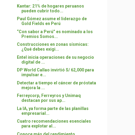
Kantar: 21% de hogares peruanos
pueden cubrir todo...
Paul Gómez asume el liderazgo de
Gold Fields en Perú
“Con sabor a Perú” es nominado a los
Premios Somos...
Construcciones en zonas sísmicas:
¿Qué debes exigi...
Entel inicia operaciones de su negocio
digital de ...
DP World Callao invirtió S/ 62,000 para
impulsar e...
Detectar a tiempo el cáncer de próstata
mejora la ...
Ferreycorp, Ferreyros y Unimaq
destacan por sus ap...
La IA, ya forma parte de las planillas
empresarial...
Cuatro recomendaciones esenciales
para explotar al...
Conoce más del rendimiento