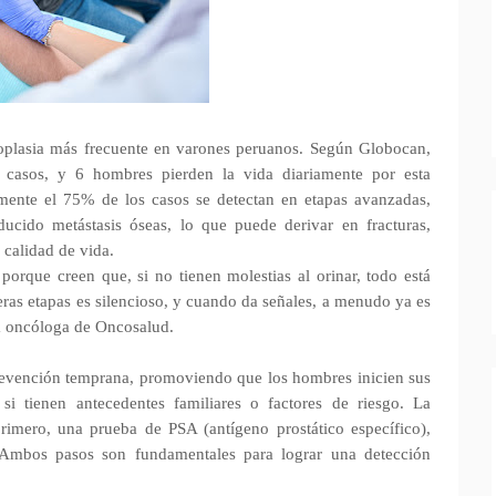
eoplasia más frecuente en varones peruanos. Según Globocan,
 casos, y 6 hombres pierden la vida diariamente por esta
ente el 75% de los casos se detectan en etapas avanzadas,
cido metástasis óseas, lo que puede derivar en fracturas,
 calidad de vida.
rque creen que, si no tienen molestias al orinar, todo está
eras etapas es silencioso, y cuando da señales, a menudo ya es
ca oncóloga de Oncosalud.
revención temprana, promoviendo que los hombres inicien sus
si tienen antecedentes familiares o factores de riesgo. La
primero, una prueba de PSA (antígeno prostático específico),
 Ambos pasos son fundamentales para lograr una detección