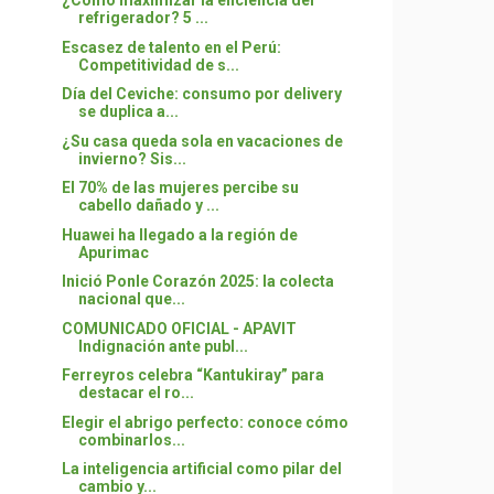
¿Cómo maximizar la eficiencia del
refrigerador? 5 ...
Escasez de talento en el Perú:
Competitividad de s...
Día del Ceviche: consumo por delivery
se duplica a...
¿Su casa queda sola en vacaciones de
invierno? Sis...
El 70% de las mujeres percibe su
cabello dañado y ...
Huawei ha llegado a la región de
Apurimac
Inició Ponle Corazón 2025: la colecta
nacional que...
COMUNICADO OFICIAL - APAVIT
Indignación ante publ...
Ferreyros celebra “Kantukiray” para
destacar el ro...
Elegir el abrigo perfecto: conoce cómo
combinarlos...
La inteligencia artificial como pilar del
cambio y...