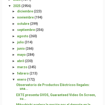
▼
2025
(2956)
►
diciembre
(223)
►
noviembre
(194)
►
octubre
(299)
►
septiembre
(256)
►
agosto
(260)
►
julio
(314)
►
junio
(266)
►
mayo
(284)
►
abril
(230)
►
marzo
(245)
►
febrero
(213)
▼
enero
(172)
Observatorio de Productos Eléctricos Ilegales:
una...
EXTE presenta GVOS, Guaranteed Video On Screen,
su...
Mitsubishi acelera la pasión por el deporte en la ...