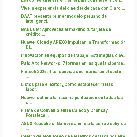
Ley convertiría al Perú en el país con mayor licen...
Vive la experiencia del cine desde casa con Claro ...
DAAT presenta primer modelo peruano de
inteligenci...
BANCOM: Aprovecha al máximo tu tarjeta de
crédito ...
Huawei Cloud y APEXO Impulsan la Transformación
Di...
Innovación en equipos de trabajo: Estrategias clav...
Palo Alto Networks: 7 formas en las que la ciberse...
Fintech 2025: 4 tendencias que marcarán el sector
...
Listos para el éxito: ¿Cómo establecer metas
labor...
Huawei obtiene la máxima puntuación en todas las
d...
Firma de Convenio entre Cainco y Chancay
Fortalece...
ASUS Republic of Gamers anuncia la serie Zephyrus
...
Centro de Monitoreo de Ferreyros destaca por alto