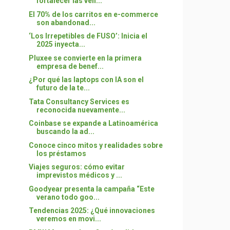
fortalecer las ven...
El 70% de los carritos en e-commerce
son abandonad...
‘Los Irrepetibles de FUSO’: Inicia el
2025 inyecta...
Pluxee se convierte en la primera
empresa de benef...
¿Por qué las laptops con IA son el
futuro de la te...
Tata Consultancy Services es
reconocida nuevamente...
Coinbase se expande a Latinoamérica
buscando la ad...
Conoce cinco mitos y realidades sobre
los préstamos
Viajes seguros: cómo evitar
imprevistos médicos y ...
Goodyear presenta la campaña “Este
verano todo goo...
Tendencias 2025: ¿Qué innovaciones
veremos en movi...