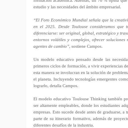
formación académica. Además, un 70 % opina que ex
estudio y las necesidades del ámbito empresarial.
“El Foro Económico Mundial señala que la creativid
en el 2025. Desde Toulouse consideramos que tod
diferenciarse: ser original, global, estratégico y tr
entornos volátiles y complejos, ofrecer soluciones 
agentes de cambio”
, sostiene Campos.
Un modelo educativo pensado desde las necesidad
primeros ciclos de formación, a vivir experiencias d
esta manera se involucran en la solución de problema
el planeta. Incluyendo tecnologías emergentes como l
lograrlo, detalla Campos.
El modelo educativo Toulouse Thinking también pro
ser altamente empleables, donde los estudiantes adq
empresas. Esto sucede desde antes de graduarse, a
parte de su itinerario formativo, además de proyect
diferentes desafíos de la industria.