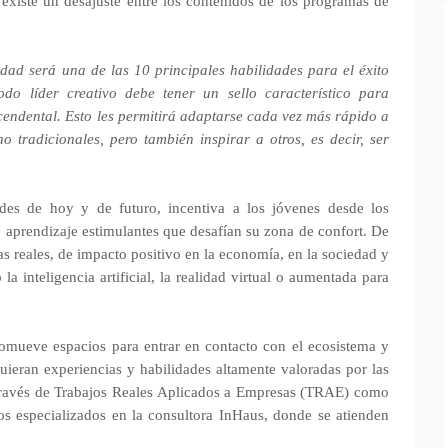
iste un desajuste entre los contenidos de los programas de
ad será una de las 10 principales habilidades para el éxito
o líder creativo debe tener un sello característico para
ascendental. Esto les permitirá adaptarse cada vez más rápido a
no tradicionales, pero también inspirar a otros, es decir, ser
es de hoy y de futuro, incentiva a los jóvenes desde los
e aprendizaje estimulantes que desafían su zona de confort. De
s reales, de impacto positivo en la economía, en la sociedad y
a inteligencia artificial, la realidad virtual o aumentada para
mueve espacios para entrar en contacto con el ecosistema y
uieran experiencias y habilidades altamente valoradas por las
 través de Trabajos Reales Aplicados a Empresas (TRAE) como
os especializados en la consultora InHaus, donde se atienden