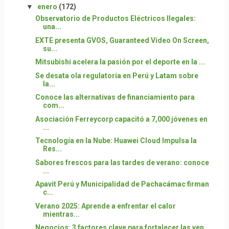
▼
enero
(172)
Observatorio de Productos Eléctricos Ilegales:
una...
EXTE presenta GVOS, Guaranteed Video On Screen,
su...
Mitsubishi acelera la pasión por el deporte en la ...
Se desata ola regulatoria en Perú y Latam sobre
la...
Conoce las alternativas de financiamiento para
com...
Asociación Ferreycorp capacitó a 7,000 jóvenes en
...
Tecnología en la Nube: Huawei Cloud Impulsa la
Res...
Sabores frescos para las tardes de verano: conoce
...
Apavit Perú y Municipalidad de Pachacámac firman
c...
Verano 2025: Aprende a enfrentar el calor
mientras...
Negocios: 3 factores clave para fortalecer las ven...