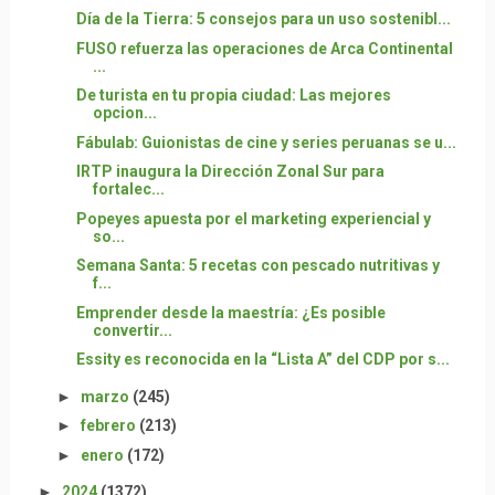
Día de la Tierra: 5 consejos para un uso sostenibl...
FUSO refuerza las operaciones de Arca Continental
...
De turista en tu propia ciudad: Las mejores
opcion...
Fábulab: Guionistas de cine y series peruanas se u...
IRTP inaugura la Dirección Zonal Sur para
fortalec...
Popeyes apuesta por el marketing experiencial y
so...
Semana Santa: 5 recetas con pescado nutritivas y
f...
Emprender desde la maestría: ¿Es posible
convertir...
Essity es reconocida en la “Lista A” del CDP por s...
►
marzo
(245)
►
febrero
(213)
►
enero
(172)
►
2024
(1372)