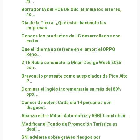
m...
Borrador IA del HONOR X8c: Elimina los errores,
no...
Día de la Tierra: ¿Qué están haciendo las
empresas...
Conoce los productos de LG desarrollados con
mater...
Que el idioma no te frene en el amor: el OPPO
Reno...
ZTE Nubia conquistó la Milan Design Week 2025
con ...
Bravoauto presente como auspiciador de Pico Alto
P...
Dominar el inglés incrementaría en más del 80%
opo...
Cáncer de colon: Cada día 14 peruanos son
diagnost...
Alianza entre Mitsui Automotriz y ARBIO contribuir...
Modificar el Fondo de Promoción Turística es
debil...
SNI advierte sobre graves riesgos por