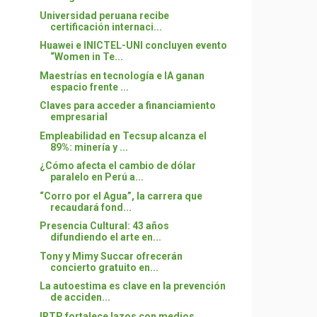
Universidad peruana recibe
certificación internaci...
Huawei e INICTEL-UNI concluyen evento
“Women in Te...
Maestrías en tecnología e IA ganan
espacio frente ...
Claves para acceder a financiamiento
empresarial
Empleabilidad en Tecsup alcanza el
89%: minería y ...
¿Cómo afecta el cambio de dólar
paralelo en Perú a...
“Corro por el Agua”, la carrera que
recaudará fond...
Presencia Cultural: 43 años
difundiendo el arte en...
Tony y Mimy Succar ofrecerán
concierto gratuito en...
La autoestima es clave en la prevención
de acciden...
IRTP fortalece lazos con medios