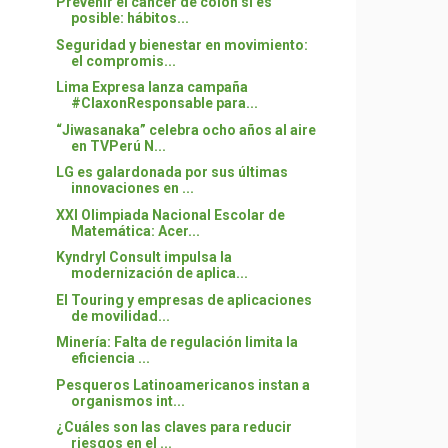
Prevenir el cáncer de colon sí es
posible: hábitos...
Seguridad y bienestar en movimiento:
el compromis...
Lima Expresa lanza campaña
#ClaxonResponsable para...
“Jiwasanaka” celebra ocho años al aire
en TVPerú N...
LG es galardonada por sus últimas
innovaciones en ...
XXI Olimpiada Nacional Escolar de
Matemática: Acer...
Kyndryl Consult impulsa la
modernización de aplica...
El Touring y empresas de aplicaciones
de movilidad...
Minería: Falta de regulación limita la
eficiencia ...
Pesqueros Latinoamericanos instan a
organismos int...
¿Cuáles son las claves para reducir
riesgos en el ...