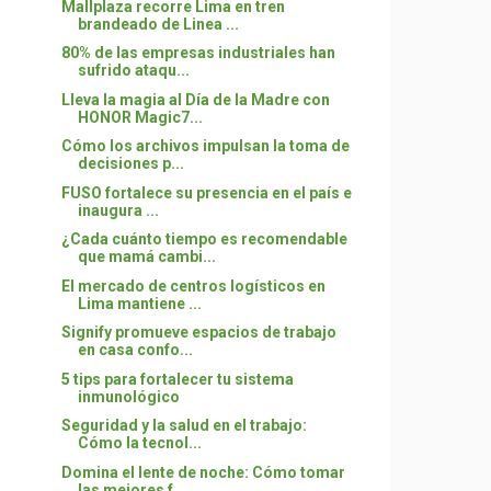
Mallplaza recorre Lima en tren
brandeado de Linea ...
80% de las empresas industriales han
sufrido ataqu...
Lleva la magia al Día de la Madre con
HONOR Magic7...
Cómo los archivos impulsan la toma de
decisiones p...
FUSO fortalece su presencia en el país e
inaugura ...
¿Cada cuánto tiempo es recomendable
que mamá cambi...
El mercado de centros logísticos en
Lima mantiene ...
Signify promueve espacios de trabajo
en casa confo...
5 tips para fortalecer tu sistema
inmunológico
Seguridad y la salud en el trabajo:
Cómo la tecnol...
Domina el lente de noche: Cómo tomar
las mejores f...