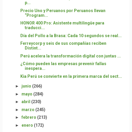
p...
Precio Uno y Peruanos por Peruanos llevan
“Program...
HONOR 400 Pro: Asistente multilingüe para
traducci...
Día del Pollo a la Brasa: Cada 10 segundos se real...
Ferreycorp y seis de sus compañías reciben
Distint...
Perú acelera la transformación digital con juntas ...
¿Cómo pueden las empresas prevenir fallas
inespera...
Kia Perú se convierte en la primera marca del sect...
►
junio
(266)
►
mayo
(284)
►
abril
(230)
►
marzo
(245)
►
febrero
(213)
►
enero
(172)