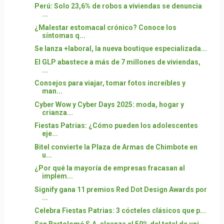
Perú: Solo 23,6% de robos a viviendas se denuncia
...
¿Malestar estomacal crónico? Conoce los
síntomas q...
Se lanza +laboral, la nueva boutique especializada...
El GLP abastece a más de 7 millones de viviendas,
...
Consejos para viajar, tomar fotos increíbles y
man...
Cyber Wow y Cyber Days 2025: moda, hogar y
crianza...
Fiestas Patrias: ¿Cómo pueden los adolescentes
eje...
Bitel convierte la Plaza de Armas de Chimbote en
u...
¿Por qué la mayoría de empresas fracasan al
implem...
Signify gana 11 premios Red Dot Design Awards por
...
Celebra Fiestas Patrias: 3 cócteles clásicos que p...
San Bartolomé S.A. alcanza el 59% del total de uni...