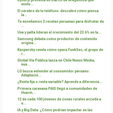
Kyndryl presenta un marco de IA agéntica que
evolu...
El cerebro de tu teléfono: descubre cómo piensa
la...
Te enseñamos 3 recetas peruanas para disfrutar de
...
Uva y palta lideran el crecimiento del 23.6% en la...
Samsung debuta como productor de contenido
origina...
Kaspersky revela cómo opera FunkSec, el grupo de
r...
Global Vía Pública lanza en Chile Nexus Media,
nue...
LG busca entender al consumidor peruano:
Adaptació...
¿Renta fija o renta variable? Aprende a diferencia...
Primera caravana PAIS llegó a comunidades de
Huarm...
12 de cada 100 jóvenes de zonas rurales accede a
u...
IA y Big Data: ¿Cómo podrían impactar en las