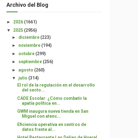
Archivo del Blog
►
2026
(1661)
▼
2025
(2956)
►
diciembre
(223)
►
noviembre
(194)
►
octubre
(299)
►
septiembre
(256)
►
agosto
(260)
▼
julio
(314)
El rol de la regulación en el desarrollo
del secto...
CADE Escolar: ¿Cómo combatir la
apatía política en...
GWM inaugura nueva tienda en San
Miguel con atenc...
Eficiencia operativa en centros de
datos frente al...
Hotel Restaurante Las Dalias de Huaral