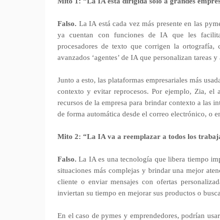
Mito 1: “La IA está dirigida solo a grandes empre
Falso.
La IA está cada vez más presente en las pymes
ya cuentan con funciones de IA que les facilit
procesadores de texto que corrigen la ortografía, 
avanzados ‘agentes’ de IA que personalizan tareas y
Junto a esto, las plataformas empresariales más usada
contexto y evitar reprocesos. Por ejemplo, Zia, el a
recursos de la empresa para brindar contexto a las i
de forma automática desde el correo electrónico, o en
Mito 2: “La IA va a reemplazar a todos los traba
Falso.
La IA es una tecnología que libera tiempo i
situaciones más complejas y brindar una mejor atenci
cliente o enviar mensajes con ofertas personaliza
inviertan su tiempo en mejorar sus productos o bus
En el caso de pymes y emprendedores, podrían usar