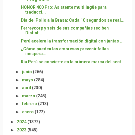
HONOR 400 Pro: Asistente multilingüe para
traducci...
Día del Pollo a la Brasa: Cada 10 segundos se real...
Ferreycorp y seis de sus compañías reciben
Distint...
Perú acelera la transformación digital con juntas ...
¿Cómo pueden las empresas prevenir fallas
inespera...
Kia Perú se convierte en la primera marca del sect...
►
junio
(266)
►
mayo
(284)
►
abril
(230)
►
marzo
(245)
►
febrero
(213)
►
enero
(172)
►
2024
(1372)
►
2023
(545)