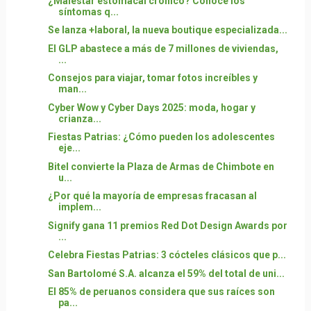
¿Malestar estomacal crónico? Conoce los
síntomas q...
Se lanza +laboral, la nueva boutique especializada...
El GLP abastece a más de 7 millones de viviendas,
...
Consejos para viajar, tomar fotos increíbles y
man...
Cyber Wow y Cyber Days 2025: moda, hogar y
crianza...
Fiestas Patrias: ¿Cómo pueden los adolescentes
eje...
Bitel convierte la Plaza de Armas de Chimbote en
u...
¿Por qué la mayoría de empresas fracasan al
implem...
Signify gana 11 premios Red Dot Design Awards por
...
Celebra Fiestas Patrias: 3 cócteles clásicos que p...
San Bartolomé S.A. alcanza el 59% del total de uni...
El 85% de peruanos considera que sus raíces son
pa...