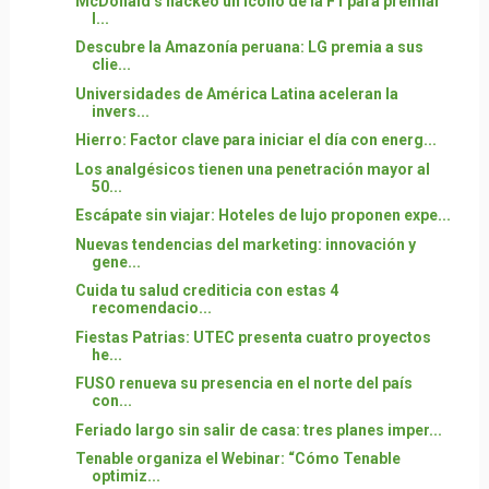
McDonald’s hackeó un ícono de la F1 para premiar
l...
Descubre la Amazonía peruana: LG premia a sus
clie...
Universidades de América Latina aceleran la
invers...
Hierro: Factor clave para iniciar el día con energ...
Los analgésicos tienen una penetración mayor al
50...
Escápate sin viajar: Hoteles de lujo proponen expe...
Nuevas tendencias del marketing: innovación y
gene...
Cuida tu salud crediticia con estas 4
recomendacio...
Fiestas Patrias: UTEC presenta cuatro proyectos
he...
FUSO renueva su presencia en el norte del país
con...
Feriado largo sin salir de casa: tres planes imper...
Tenable organiza el Webinar: “Cómo Tenable
optimiz...