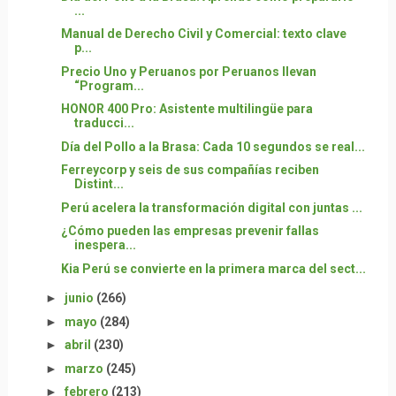
...
Manual de Derecho Civil y Comercial: texto clave
p...
Precio Uno y Peruanos por Peruanos llevan
“Program...
HONOR 400 Pro: Asistente multilingüe para
traducci...
Día del Pollo a la Brasa: Cada 10 segundos se real...
Ferreycorp y seis de sus compañías reciben
Distint...
Perú acelera la transformación digital con juntas ...
¿Cómo pueden las empresas prevenir fallas
inespera...
Kia Perú se convierte en la primera marca del sect...
►
junio
(266)
►
mayo
(284)
►
abril
(230)
►
marzo
(245)
►
febrero
(213)