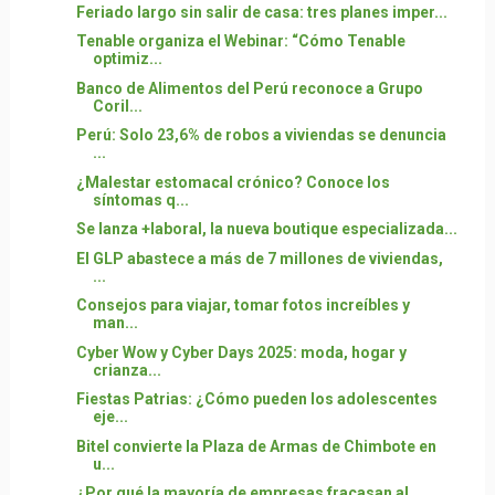
Feriado largo sin salir de casa: tres planes imper...
Tenable organiza el Webinar: “Cómo Tenable
optimiz...
Banco de Alimentos del Perú reconoce a Grupo
Coril...
Perú: Solo 23,6% de robos a viviendas se denuncia
...
¿Malestar estomacal crónico? Conoce los
síntomas q...
Se lanza +laboral, la nueva boutique especializada...
El GLP abastece a más de 7 millones de viviendas,
...
Consejos para viajar, tomar fotos increíbles y
man...
Cyber Wow y Cyber Days 2025: moda, hogar y
crianza...
Fiestas Patrias: ¿Cómo pueden los adolescentes
eje...
Bitel convierte la Plaza de Armas de Chimbote en
u...
¿Por qué la mayoría de empresas fracasan al