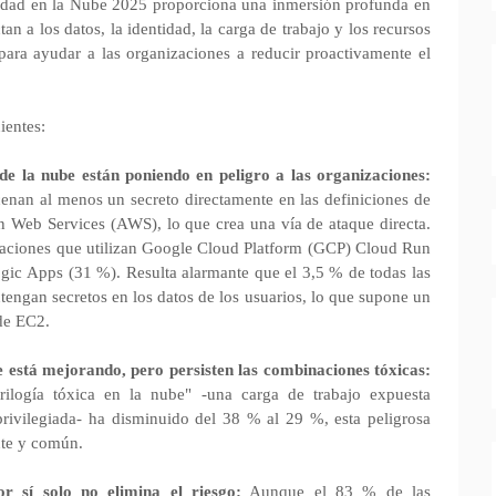
ridad en la Nube 2025 proporciona una inmersión profunda en
n a los datos, la identidad, la carga de trabajo y los recursos
 para ayudar a las organizaciones a reducir proactivamente el
ientes:
de la nube están poniendo en peligro a las organizaciones:
enan al menos un secreto directamente en las definiciones de
n Web Services (AWS), lo que crea una vía de ataque directa.
izaciones que utilizan Google Cloud Platform (GCP) Cloud Run
ogic Apps (31 %). Resulta alarmante que el 3,5 % de todas las
ngan secretos en los datos de los usuarios, lo que supone un
 de EC2.
e está mejorando, pero persisten las combinaciones tóxicas:
ilogía tóxica en la nube" -una carga de trabajo expuesta
privilegiada- ha disminuido del 38 % al 29 %, esta peligrosa
nte y común.
r sí solo no elimina el riesgo:
Aunque el 83 % de las