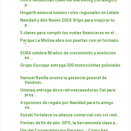
Cinco tendencias clave del Marketing Estratégico
p...
Hogarth anuncia nuevos roles regionales en Latam
Navidad y Año Nuevo 2024: 8 tips para mejorar tu
p...
5 claves para cumplir tus metas financieras en el ...
Parque La Molina abre sus puertas con un formato
“...
SURA celebra 80 años de crecimiento y evolución
en...
Grupo Socopur entrega 200 motocicletas policiales
...
Samuel Revilla asume la gerencia general de
Vendom...
Unimaq entrega doce retroexcavadoras Cat para
proy...
4 opciones de regalo por Navidad para tu amigo
se...
Suzuki fortalece su alianza comercial con csi rent...
Fiestas de fin de año: GPS, la herramienta clave p...
Día del Cooperativismo Peruano: ¿Cómo han