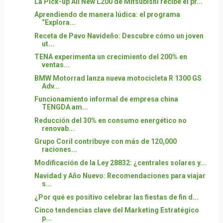
La Pick-up All New L200 de Mitsubishi recibe el pr...
Aprendiendo de manera lúdica: el programa
“Explora...
Receta de Pavo Navideño: Descubre cómo un joven
ut...
TENA experimenta un crecimiento del 200% en
ventas...
BMW Motorrad lanza nueva motocicleta R 1300 GS
Adv...
Funcionamiento informal de empresa china
TENGDA am...
Reducción del 30% en consumo energético no
renovab...
Grupo Coril contribuye con más de 120,000
raciones...
Modificación de la Ley 28832: ¿centrales solares y...
Navidad y Año Nuevo: Recomendaciones para viajar
s...
¿Por qué es positivo celebrar las fiestas de fin d...
Cinco tendencias clave del Marketing Estratégico
p...