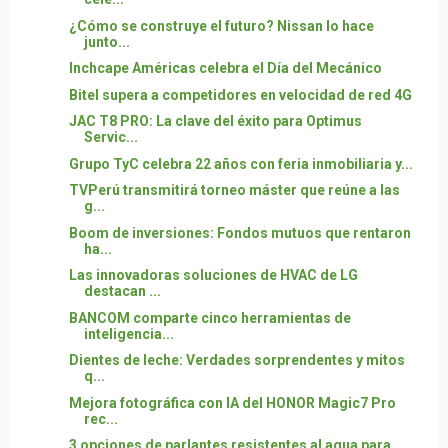
¿Cómo se construye el futuro? Nissan lo hace
junto...
Inchcape Américas celebra el Día del Mecánico
Bitel supera a competidores en velocidad de red 4G
JAC T8 PRO: La clave del éxito para Optimus
Servic...
Grupo TyC celebra 22 años con feria inmobiliaria y...
TVPerú transmitirá torneo máster que reúne a las
g...
Boom de inversiones: Fondos mutuos que rentaron
ha...
Las innovadoras soluciones de HVAC de LG
destacan ...
BANCOM comparte cinco herramientas de
inteligencia...
Dientes de leche: Verdades sorprendentes y mitos
q...
Mejora fotográfica con IA del HONOR Magic7 Pro
rec...
3 opciones de parlantes resistentes al agua para