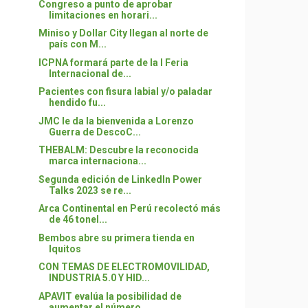
Congreso a punto de aprobar
limitaciones en horari...
Miniso y Dollar City llegan al norte de
país con M...
ICPNA formará parte de la I Feria
Internacional de...
Pacientes con fisura labial y/o paladar
hendido fu...
JMC le da la bienvenida a Lorenzo
Guerra de DescoC...
THEBALM: Descubre la reconocida
marca internaciona...
Segunda edición de LinkedIn Power
Talks 2023 se re...
Arca Continental en Perú recolectó más
de 46 tonel...
Bembos abre su primera tienda en
Iquitos
CON TEMAS DE ELECTROMOVILIDAD,
INDUSTRIA 5.0 Y HID...
APAVIT evalúa la posibilidad de
aumentar el número...