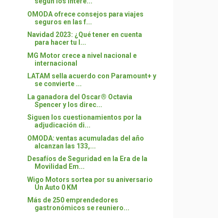
según los intere...
OMODA ofrece consejos para viajes
seguros en las f...
Navidad 2023: ¿Qué tener en cuenta
para hacer tu l...
MG Motor crece a nivel nacional e
internacional
LATAM sella acuerdo con Paramount+ y
se convierte ...
La ganadora del Oscar® Octavia
Spencer y los direc...
Siguen los cuestionamientos por la
adjudicación di...
OMODA: ventas acumuladas del año
alcanzan las 133,...
Desafíos de Seguridad en la Era de la
Movilidad Em...
Wigo Motors sortea por su aniversario
Un Auto 0 KM
Más de 250 emprendedores
gastronómicos se reuniero...