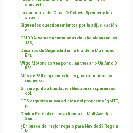
LATAM sella acuerdo con Paramount+ y se
convierte ...
La ganadora del Oscar® Octavia Spencer y los
direc...
Siguen los cuestionamientos por la adjudicación
di...
OMODA: ventas acumuladas del año alcanzan las
133,...
Desafíos de Seguridad en la Era de la Movilidad
Em...
Wigo Motors sortea por su aniversario Un Auto 0
KM
Más de 250 emprendedores gastronómicos se
reuniero...
Grisino junto a Fundación Gestionar Esperanzas
col...
TCS organiza nueva edición del programa “goIT”,
pa...
Dunkin Perú abre nueva tienda en Mall Aventura
San...
¿En busca del mejor regalo para Navidad? Regala
lo...