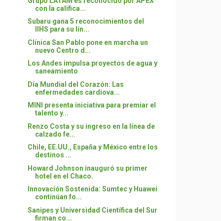
Grupo LATAM es reconocido por APEX
con la califica...
Subaru gana 5 reconocimientos del
IIHS para su lín...
Clínica San Pablo pone en marcha un
nuevo Centro d...
Los Andes impulsa proyectos de agua y
saneamiento
Día Mundial del Corazón: Las
enfermedades cardiova...
MINI presenta iniciativa para premiar el
talento y...
Renzo Costa y su ingreso en la línea de
calzado fe...
Chile, EE.UU., España y México entre los
destinos ...
Howard Johnson inauguró su primer
hotel en el Chaco.
Innovación Sostenida: Sumtec y Huawei
continúan fo...
Sanipes y Universidad Científica del Sur
firman co...