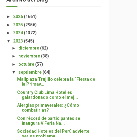
►
2026
(1661)
►
2025
(2956)
►
2024
(1372)
▼
2023
(545)
►
diciembre
(62)
►
noviembre
(38)
►
octubre
(57)
▼
septiembre
(64)
Mallplaza Trujillo celebra la “Fiesta de
la Primav...
Country Club Lima Hotel es
galardonado como el mej...
Alergias primaverales: ¿Cómo
combatirlas?
Con récord de participantes se
inaugura V Feria Na...
Sociedad Hoteles del Perú advierte
serios problema...