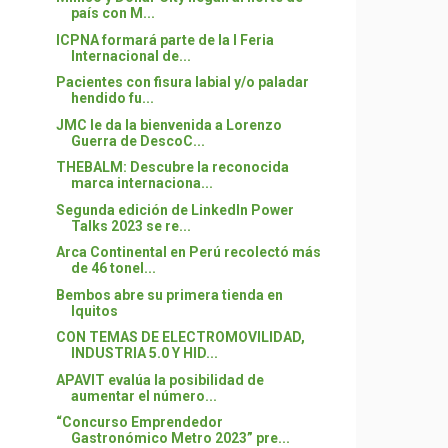
país con M...
ICPNA formará parte de la I Feria
Internacional de...
Pacientes con fisura labial y/o paladar
hendido fu...
JMC le da la bienvenida a Lorenzo
Guerra de DescoC...
THEBALM: Descubre la reconocida
marca internaciona...
Segunda edición de LinkedIn Power
Talks 2023 se re...
Arca Continental en Perú recolectó más
de 46 tonel...
Bembos abre su primera tienda en
Iquitos
CON TEMAS DE ELECTROMOVILIDAD,
INDUSTRIA 5.0 Y HID...
APAVIT evalúa la posibilidad de
aumentar el número...
“Concurso Emprendedor
Gastronómico Metro 2023” pre...