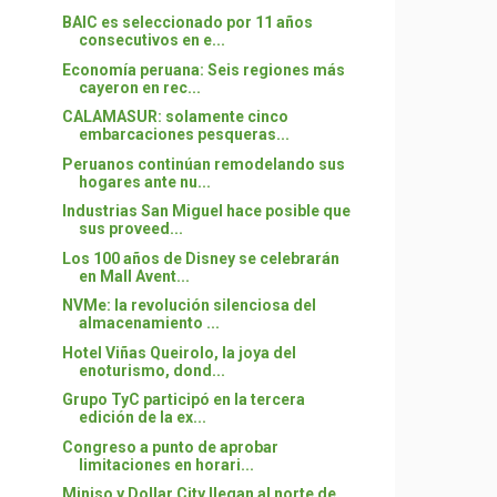
BAIC es seleccionado por 11 años
consecutivos en e...
Economía peruana: Seis regiones más
cayeron en rec...
CALAMASUR: solamente cinco
embarcaciones pesqueras...
Peruanos continúan remodelando sus
hogares ante nu...
Industrias San Miguel hace posible que
sus proveed...
Los 100 años de Disney se celebrarán
en Mall Avent...
NVMe: la revolución silenciosa del
almacenamiento ...
Hotel Viñas Queirolo, la joya del
enoturismo, dond...
Grupo TyC participó en la tercera
edición de la ex...
Congreso a punto de aprobar
limitaciones en horari...
Miniso y Dollar City llegan al norte de