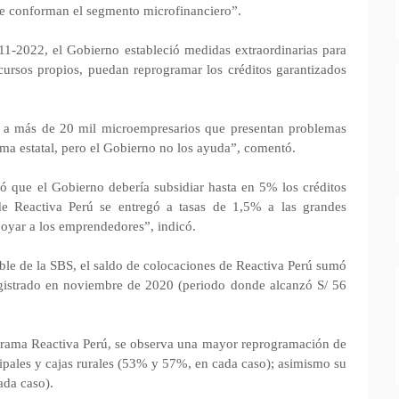
e conforman el segmento microfinanciero”.
1-2022, el Gobierno estableció medidas extraordinarias para
cursos propios, puedan reprogramar los créditos garantizados
e a más de 20 mil microempresarios que presentan problemas
ema estatal, pero el Gobierno no los ayuda”, comentó.
isó que el Gobierno debería subsidiar hasta en 5% los créditos
de Reactiva Perú se entregó a tasas de 1,5% a las grandes
poyar a los emprendedores”, indicó.
ible de la SBS, el saldo de colocaciones de Reactiva Perú sumó
egistrado en noviembre de 2020 (periodo donde alcanzó S/ 56
grama Reactiva Perú, se observa una mayor reprogramación de
cipales y cajas rurales (53% y 57%, en cada caso); asimismo su
da caso).