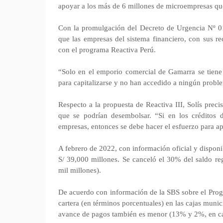
apoyar a los más de 6 millones de microempresas qu
Con la promulgación del Decreto de Urgencia Nº 01
que las empresas del sistema financiero, con sus re
con el programa Reactiva Perú.
“Solo en el emporio comercial de Gamarra se tien
para capitalizarse y no han accedido a ningún probl
Respecto a la propuesta de Reactiva III, Solís prec
que se podrían desembolsar. “Si en los créditos 
empresas, entonces se debe hacer el esfuerzo para a
A febrero de 2022, con información oficial y dispon
S/ 39,000 millones. Se canceló el 30% del saldo r
mil millones).
De acuerdo con información de la SBS sobre el Pro
cartera (en términos porcentuales) en las cajas muni
avance de pagos también es menor (13% y 2%, en ca