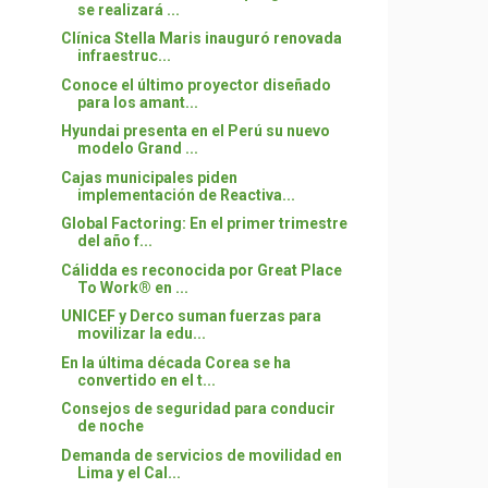
se realizará ...
Clínica Stella Maris inauguró renovada
infraestruc...
Conoce el último proyector diseñado
para los amant...
Hyundai presenta en el Perú su nuevo
modelo Grand ...
Cajas municipales piden
implementación de Reactiva...
Global Factoring: En el primer trimestre
del año f...
Cálidda es reconocida por Great Place
To Work® en ...
UNICEF y Derco suman fuerzas para
movilizar la edu...
En la última década Corea se ha
convertido en el t...
Consejos de seguridad para conducir
de noche
Demanda de servicios de movilidad en
Lima y el Cal...