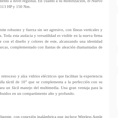
ento a nivel regional. En cuanto a su motorización, el Nuevo
e 113 HP y 150 Nm.
te robustez y fuerza sin ser agresivo, con líneas verticales y
a. Toda esta audacia y versatilidad es visible en la nueva firma
e con el diseño y colores de este, alcanzando una identidad
 marcas, complementado con llantas de aleación diamantadas de
etroceso y alza vidrios eléctricos que facilitan la experiencia
la táctil de 10” que se complementa a la perfección con su
ara un fácil manejo del multimedia. Una gran ventaja para la
ribuidos en un compartimento alto y profundo.
eligente, con conexión inalámbrica que incluye Wireless Apple