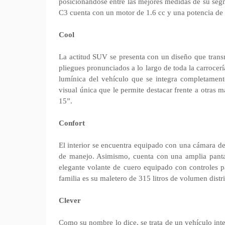
posicionándose entre las mejores medidas de su segm
C3 cuenta con un motor de 1.6 cc y una potencia d
Cool
La actitud SUV se presenta con un diseño que transmi
pliegues pronunciados a lo largo de toda la carrocerí
lumínica del vehículo que se integra completament
visual única que le permite destacar frente a otras
15”.
Confort
El interior se encuentra equipado con una cámara de r
de manejo. Asimismo, cuenta con una amplia pantal
elegante volante de cuero equipado con controles p
familia es su maletero de 315 litros de volumen dist
Clever
Como su nombre lo dice, se trata de un vehículo int