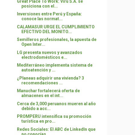
Great Place To Work: Virú S.A. se
posiciona con el...
Inversiones entre Perú y España:
conoce las normat...
CALAMASUR URGE EL CUMPLIMIENTO
EFECTIVO DEL MONITO...
Semilleros profesionales, la apuesta de
Open Inter...
LG presenta nuevos y avanzados
electrodomésticos e...
Mediterráneo implementa sistema de
autoatención y ...
¿Planeas adquirir una vivienda? 3
recomendaciones ...
Manuchar fortalecerá oferta de
almacenes en el int...
Cerca de 3,000 peruanos mueren al año
debido a acc...
PROMPERU intensifica su promoción
turística en pro...
Redes Sociales: El ABC de LinkedIn que
no conocías