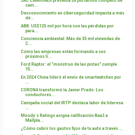
JAC CAMIONES presenta su portafolio competo de
cam...
Desconocimiento en ciberseguridad impacta a más
de...
ABB: US$125 mil por hora son las pérdidas por
para...
Conciencia ambiental: Más de 35 mil viviendas de
C...
Cómo las empresas están formando a sus
próximos lí...
Ford Raptor: el “monstruo de las pistas” cumple
15...
En 2024 China lideró el envío de smartwatches por
...
CORONA transformó la Javier Prado: Los
conductores...
Campaña social del IRTP destaca labor de lideresa
...
Moody´s Ratings asigna calificación Baa2 a
Mallpla...
¿Cómo cubrir los gastos fijos de tu auto a través ...