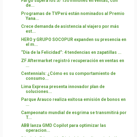
Fargo supera los S/ 130 millones en ventas, con
de...
Programas de TVPerú están nominados al Premio
Yana...
Crece demanda de asistencia al viajero por más
est...
HERO y GRUPO SOCOPUR expanden su presencia en
el m...
“Día de la Felicidad”: 4 tendencias en zapatillas ...
ZF Aftermarket registró recuperación en ventas en
...
Centennials: ¿Cómo es su comportamiento de
consumo...
Lima Expresa presenta innovador plan de
soluciones...
Parque Arauco realiza exitosa emisión de bonos en
...
Campeonato mundial de esgrima se transmitirá por
T...
ABB lanza GMD Copilot para optimizar las
operacion...