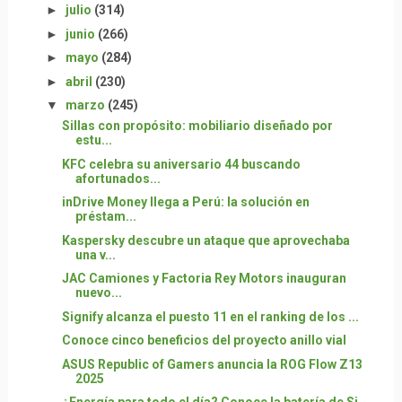
►
julio
(314)
►
junio
(266)
►
mayo
(284)
►
abril
(230)
▼
marzo
(245)
Sillas con propósito: mobiliario diseñado por
estu...
KFC celebra su aniversario 44 buscando
afortunados...
inDrive Money llega a Perú: la solución en
préstam...
Kaspersky descubre un ataque que aprovechaba
una v...
JAC Camiones y Factoria Rey Motors inauguran
nuevo...
Signify alcanza el puesto 11 en el ranking de los ...
Conoce cinco beneficios del proyecto anillo vial
ASUS Republic of Gamers anuncia la ROG Flow Z13
2025