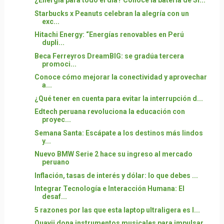
¿Energía para todo el día? Conoce la batería de Si...
Starbucks x Peanuts celebran la alegría con un
exc...
Hitachi Energy: “Energías renovables en Perú
dupli...
Beca Ferreyros DreamBIG: se gradúa tercera
promoci...
Conoce cómo mejorar la conectividad y aprovechar
a...
¿Qué tener en cuenta para evitar la interrupción d...
Edtech peruana revoluciona la educación con
proyec...
Semana Santa: Escápate a los destinos más lindos
y...
Nuevo BMW Serie 2 hace su ingreso al mercado
peruano
Inflación, tasas de interés y dólar: lo que debes ...
Integrar Tecnología e Interacción Humana: El
desaf...
5 razones por las que esta laptop ultraligera es l...
Quavii dona instrumentos musicales para impulsar