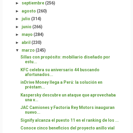
►
septiembre
(256)
►
agosto
(260)
►
julio
(314)
►
junio
(266)
►
mayo
(284)
►
abril
(230)
▼
marzo
(245)
Sillas con propósito: mobiliario diseñado por
estu...
KFC celebra su aniversario 44 buscando
afortunados...
inDrive Money llega a Perú: la solución en
préstam...
Kaspersky descubre un ataque que aprovechaba
una v...
JAC Camiones y Factoria Rey Motors inauguran
nuevo...
Signify alcanza el puesto 11 en el ranking de los ...
Conoce cinco beneficios del proyecto anillo vial