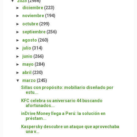
▼
2025
(2956)
►
diciembre
(223)
►
noviembre
(194)
►
octubre
(299)
►
septiembre
(256)
►
agosto
(260)
►
julio
(314)
►
junio
(266)
►
mayo
(284)
►
abril
(230)
▼
marzo
(245)
Sillas con propósito: mobiliario diseñado por
estu...
KFC celebra su aniversario 44 buscando
afortunados...
inDrive Money llega a Perú: la solución en
préstam...
Kaspersky descubre un ataque que aprovechaba
una v...