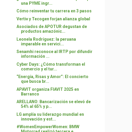
una PYME ingr...
Cómo reinventar tu carrera en 3 pasos
Vertiv y Tecogen forjan alianza global
Asociados de APOTUR degustan de
productos amazónic...
Leonela Rodríguez: la peruana
imparable en servici...
Senamhi reconoce al IRTP por difundir
información ...
Cyber Days: ¿Cómo transforman el
comercio y el tur...
“Energía, Risas y Amor”: El concierto
que busca br...
APAVIT organiza FIAVIT 2025 en
Barranco
ARELLANO: Bancarización se elevó de
54% al 65% y p...
LG amplía su liderazgo mundial en
innovación y est...
#WomenEmpowerWomen: BMW
Motorrad realizó tercera e...