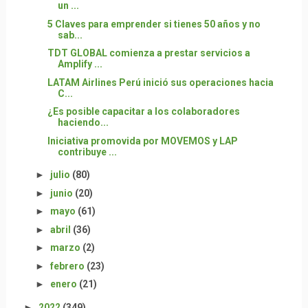
un ...
5 Claves para emprender si tienes 50 años y no
sab...
TDT GLOBAL comienza a prestar servicios a
Amplify ...
LATAM Airlines Perú inició sus operaciones hacia
C...
¿Es posible capacitar a los colaboradores
haciendo...
Iniciativa promovida por MOVEMOS y LAP
contribuye ...
►
julio
(80)
►
junio
(20)
►
mayo
(61)
►
abril
(36)
►
marzo
(2)
►
febrero
(23)
►
enero
(21)
►
2022
(349)