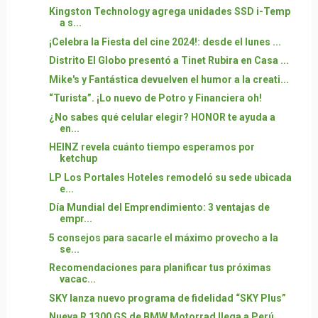
Kingston Technology agrega unidades SSD i-Temp
a s...
¡Celebra la Fiesta del cine 2024!: desde el lunes ...
Distrito El Globo presentó a Tinet Rubira en Casa ...
Mike's y Fantástica devuelven el humor a la creati...
“Turista”. ¡Lo nuevo de Potro y Financiera oh!
¿No sabes qué celular elegir? HONOR te ayuda a
en...
HEINZ revela cuánto tiempo esperamos por
ketchup
LP Los Portales Hoteles remodeló su sede ubicada
e...
Día Mundial del Emprendimiento: 3 ventajas de
empr...
5 consejos para sacarle el máximo provecho a la
se...
Recomendaciones para planificar tus próximas
vacac...
SKY lanza nuevo programa de fidelidad “SKY Plus”
Nueva R 1300 GS de BMW Motorrad llega a Perú