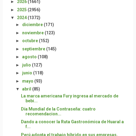
►
2026
(1661)
►
2025
(2956)
▼
2024
(1372)
►
diciembre
(171)
►
noviembre
(123)
►
octubre
(152)
►
septiembre
(145)
►
agosto
(108)
►
julio
(127)
►
junio
(118)
►
mayo
(93)
▼
abril
(85)
La marca americana Fury ingresa al mercado de
bebi...
Día Mundial de la Contraseña: cuatro
recomendacion...
Dando a conocer la Ruta Gastronómica de Huaral a
f...
Perú adopta el trabajo híbrido en sus empresas,