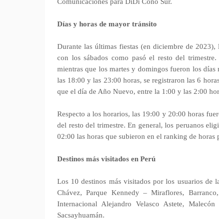
Comunicaciones para DiDi Cono Sur.
Días y horas de mayor tránsito
Durante las últimas fiestas (en diciembre de 2023),
con los sábados como pasó el resto del trimestre. 
mientras que los martes y domingos fueron los días m
las 18:00 y las 23:00 horas, se registraron las 6 hor
que el día de Año Nuevo, entre la 1:00 y las 2:00 ho
Respecto a los horarios, las 19:00 y 20:00 horas fuer
del resto del trimestre. En general, los peruanos eli
02:00 las horas que subieron en el ranking de horas 
Destinos más visitados en Perú
Los 10 destinos más visitados por los usuarios de l
Chávez, Parque Kennedy – Miraflores, Barranco
Internacional Alejandro Velasco Astete, Malecó
Sacsayhuamán.