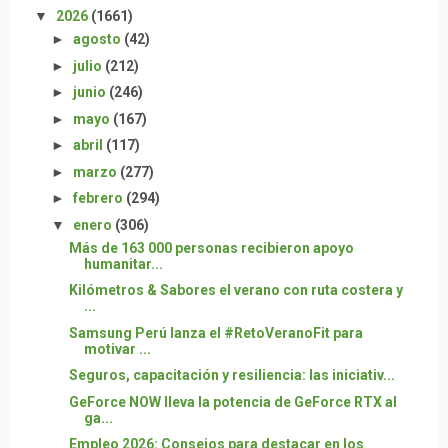
▼
2026
(1661)
►
agosto
(42)
►
julio
(212)
►
junio
(246)
►
mayo
(167)
►
abril
(117)
►
marzo
(277)
►
febrero
(294)
▼
enero
(306)
Más de 163 000 personas recibieron apoyo
humanitar...
Kilómetros & Sabores el verano con ruta costera y
...
Samsung Perú lanza el #RetoVeranoFit para
motivar ...
Seguros, capacitación y resiliencia: las iniciativ...
GeForce NOW lleva la potencia de GeForce RTX al
ga...
Empleo 2026: Consejos para destacar en los